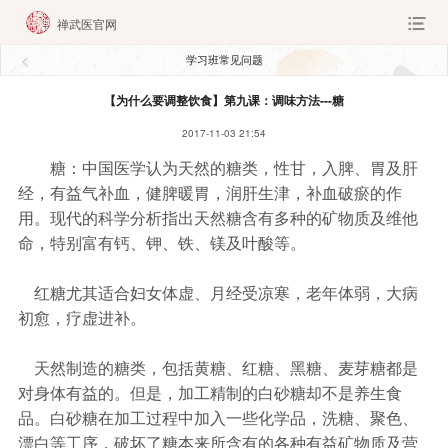
禅武医官网
学习班常见问题
【为什么要调整饮食】第九课：调味方法---糖
2017-11-03 21:54
糖：中国医学认为天然的糖类，性甘，入脾、胃及肝
经，有益气补血，健脾暖胃，润肝生津，补血破瘀的作
用。现代的科学分析指出天然糖含有多种的矿物质及维他
命，特别富有钙、钾、铁、镁及叶酸等。
红糖尤其适合妇女体虚、月经受凉寒，老年体弱，大病
初愈，疗虚进补。
天然制造的糖类，包括黄糖、红糖、黑糖、麦芽糖都是
对身体有益的。但是，加工精制的白砂糖却不是养生食
品。白砂糖在加工过程中加入一些化学品，洗糖、聚色、
漂白等工序，破坏了糖本来所含有的各种有益矿物质及营