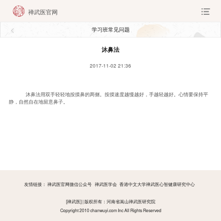
禅武医官网
学习班常见问题
沐鼻法
2017-11-02 21:36
沐鼻法用双手轻轻地按摸鼻的两侧。按摸速度越慢越好，手越轻越好。心情要保持平
静，自然自在地留意鼻子。
友情链接：
禅武医官网微信公众号
禅武医学会
香港中文大学禅武医心智健康研究中心
[禅武医] | 版权所有：河南省嵩山禅武医研究院
Copyright 2010 chanwuyi.com Inc All Rights Reserved