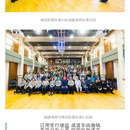
禅武医爱好者们给德建禅师合掌问讯
德建禅师与禅武医爱好者们合影
日用常行饶益 成道非由施钱
菩提只向心觅 何劳向外求玄