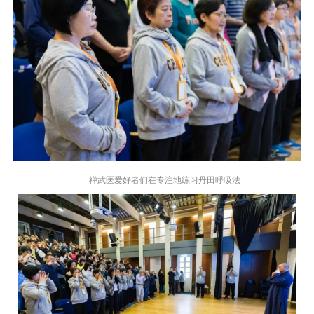
禅武医爱好者们在专注地练习丹田呼吸法