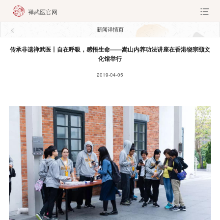
禅武医官网
新闻详情页
传承非遗禅武医丨自在呼吸，感悟生命——嵩山内养功法讲座在香港饶宗颐文
化馆举行
2019-04-05