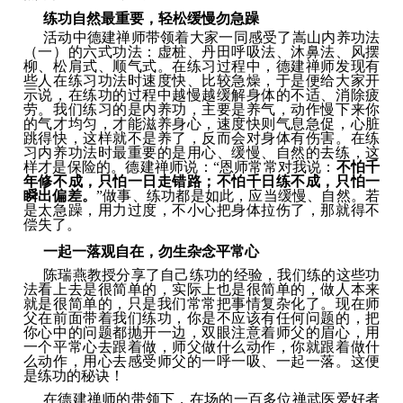
练功自然最重要，轻松缓慢勿急躁
活动中德建禅师带领着大家一同感受了嵩山内养功法
（一）的六式功法：虚桩、丹田呼吸法、沐鼻法、风摆
柳、松肩式、顺气式。在练习过程中，德建禅师发现有
些人在练习功法时速度快、比较急燥，于是便给大家开
示说，在练功的过程中越慢越缓解身体的不适、消除疲
劳。我们练习的是内养功，主要是养气，动作慢下来你
的气才均匀，才能滋养身心，速度快则气息急促，心脏
跳得快，这样就不是养了，反而会对身体有伤害。在练
习内养功法时最重要的是用心、缓慢、自然的去练，这
样才是保险的。德建禅师说：“恩师常常对我说：
不怕千
年修不成，只怕一日走错路；不怕千日练不成，只怕一
瞬出偏差。
”做事、练功都是如此，应当缓慢、自然。若
是太急躁，用力过度，不小心把身体拉伤了，那就得不
偿失了。
一起一落观自在，勿生杂念平常心
陈瑞燕教授分享了自己练功的经验，我们练的这些功
法看上去是很简单的，实际上也是很简单的，做人本来
就是很简单的，只是我们常常把事情复杂化了。现在师
父在前面带着我们练功，你是不应该有任何问题的，把
你心中的问题都抛开一边，双眼注意着师父的眉心，用
一个平常心去跟着做，师父做什么动作，你就跟着做什
么动作，用心去感受师父的一呼一吸、一起一落。这便
是练功的秘诀！
在德建禅师的带领下，在场的一百多位禅武医爱好者