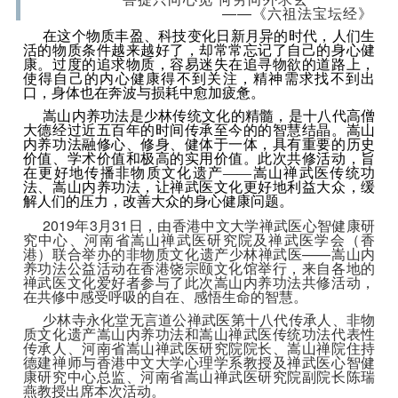
——《六祖法宝坛经》
在这个物质丰盈、科技变化日新月异的时代，人们生
活的物质条件越来越好了，却常常忘记了自己的身心健
康。过度的追求物质，容易迷失在追寻物欲的道路上，
使得自己的内心健康得不到关注，精神需求找不到出
口，身体也在奔波与损耗中愈加疲惫。
嵩山内养功法是少林传统文化的精髓，是十八代高僧
大德经过近五百年的时间传承至今的的智慧结晶。嵩山
内养功法融修心、修身、健体于一体，具有重要的历史
价值、学术价值和极高的实用价值。此次共修活动，旨
在更好地传播非物质文化遗产——嵩山禅武医传统功
法、嵩山内养功法，让禅武医文化更好地利益大众，缓
解人们的压力，改善大众的身心健康问题。
2019年3月31日，由香港中文大学禅武医心智健康研
究中心、河南省嵩山禅武医研究院及禅武医学会（香
港）联合举办的非物质文化遗产少林禅武医——嵩山内
养功法公益活动在香港饶宗颐文化馆举行，来自各地的
禅武医文化爱好者参与了此次嵩山内养功法共修活动，
在共修中感受呼吸的自在、感悟生命的智慧。
少林寺永化堂无言道公禅武医第十八代传承人、非物
质文化遗产嵩山内养功法和嵩山禅武医传统功法代表性
传承人、河南省嵩山禅武医研究院院长、嵩山禅院住持
德建禅师与香港中文大学心理学系教授及禅武医心智健
康研究中心总监、河南省嵩山禅武医研究院副院长陈瑞
燕教授出席本次活动。