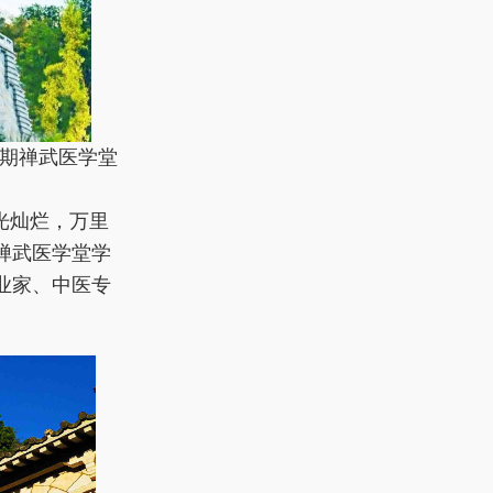
九期禅武医学堂
光灿烂，万里
禅武医学堂学
业家、中医专