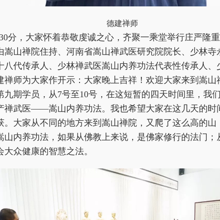
德建禅师
点30分，大家怀着恭敬虔诚之心，齐聚一乘堂举行庄严隆
由嵩山禅院住持、河南省嵩山禅武医研究院院长、少林寺
十八代传承人、少林禅武医嵩山内养功法代表性传承人、
建禅师为大家作开示：大家晚上吉祥！欢迎大家来到嵩山
第九期学员，从7号至10号，在这短暂的四天时间里，我
产禅武医——嵩山内养功法。我也希望大家在这几天的时
获。大家从不同的地方来到嵩山禅院，又爬了这么高的山
嵩山内养功法，如果从佛教上来说，是佛家修行的法门；
会大众健康的智慧之法。