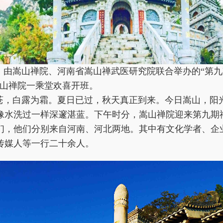
日，由嵩山禅院、河南省嵩山禅武医研究院联合举办的“第
嵩山禅院一乘堂欢喜开班。
苍，白露为霜。夏日已过，秋天真正到来。今日嵩山，阳
像水洗过一样深邃湛蓝。下午时分，嵩山禅院迎来第九期
们，他们分别来自河南、河北两地。其中有文化学者、企
传媒人等一行二十余人。