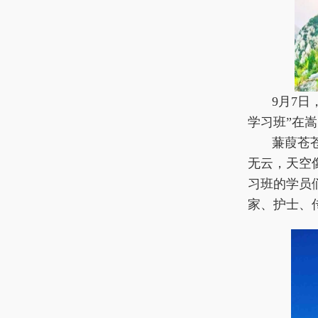
9月7
学习班”在
蒹葭苍
无云，天空
习班的学员
家、护士、