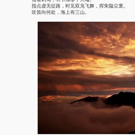
指点虚无征路，时见双凫飞舞，挥朱隘尘寰。
吹笛向何处，海上有三山。