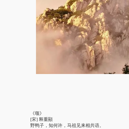
《颂》
[宋] 释重顯
野鸭子，知何许，马祖见来相共语。