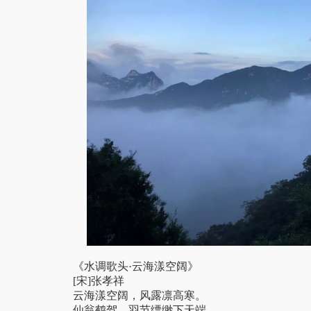
《水调歌头·云海漾空阔》
[宋]张孝祥
云海漾空阔，风露凛高寒。
仙翁鹤驾，羽节缥缈下天端。