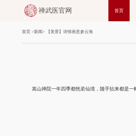
禅武医官网
首页
首页
>
新闻
>
【美景】诗情画意参云海
嵩山禅院一年四季都恍若仙境，随手拈来都是一