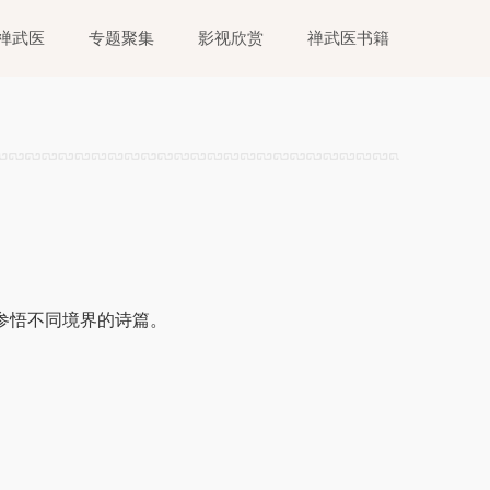
禅武医
专题聚集
影视欣赏
禅武医书籍
参悟不同境界的诗篇。