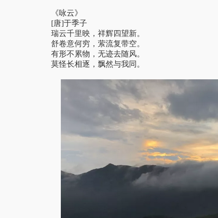
《咏云》
[唐]于季子
瑞云千里映，祥辉四望新。
舒卷意何穷，萦流复带空。
有形不累物，无迹去随风。
莫怪长相逐，飘然与我同。