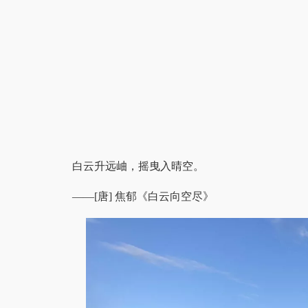
白云升远岫，摇曳入晴空。
——[唐] 焦郁《白云向空尽》