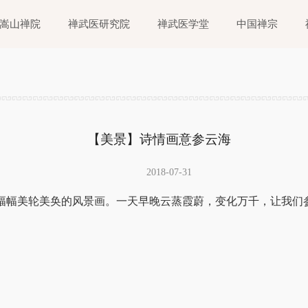
嵩山禅院
禅武医研究院
禅武医学堂
中国禅宗
【美景】诗情画意参云海
2018-07-31
幅幅美轮美奂的风景画。一天早晚云蒸霞蔚，变化万千，让我们