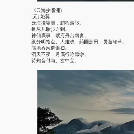
《云海接瀛洲》
[元] 姬翼
云海接瀛洲，鹏程浩渺。
换尽凡胎步方到。
神仙底事，紫府丹台幽杳。
纵分明指点、人难晓。药圃芝田，灵苗瑞草。
满地香风遣谁扫。
洞天不夜，月底行吟缥缈。
待知音付与、玄中宝。