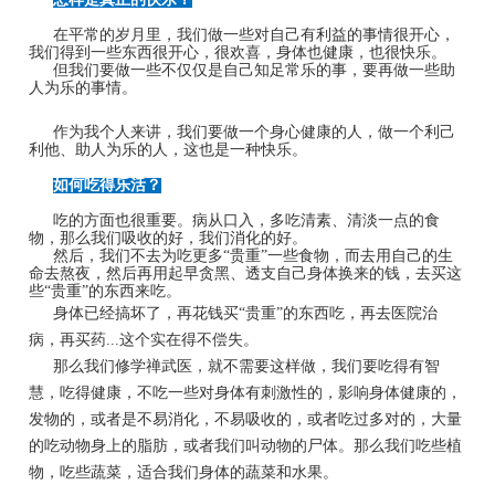
在平常的岁月里，我们做一些对自己有利益的事情很开心，
我们得到一些东西很开心，很欢喜，身体也健康，也很快乐。
但我们要做一些不仅仅是自己知足常乐的事，要再做一些助
人为乐的事情。
作为我个人来讲，我们要做一个身心健康的人，做一个利己
利他、助人为乐的人，这也是一种快乐。
如何吃得乐活？
吃的方面也很重要。病从口入，多吃清素、清淡一点的食
物，那么我们吸收的好，我们消化的好。
然后，我们不去为吃更多“贵重”一些食物，而去用自己的生
命去熬夜，然后再用起早贪黑、透支自己身体换来的钱，去买这
些“贵重”的东西来吃。
身体已经搞坏了，再花钱买“贵重”的东西吃，再去医院治
病，再买药...这个实在得不偿失。
那么我们修学禅武医，就不需要这样做，我们要吃得有智
慧，吃得健康，
不吃一些对身体有刺激性的，影响身体健康的，
发物的，或者是不易消化，不易吸收的，或者吃过多对的，大量
的吃动物身上的脂肪，或者我们叫动物的尸体。那么我们吃些植
物，吃些蔬菜，适合我们身体的蔬菜和水果。